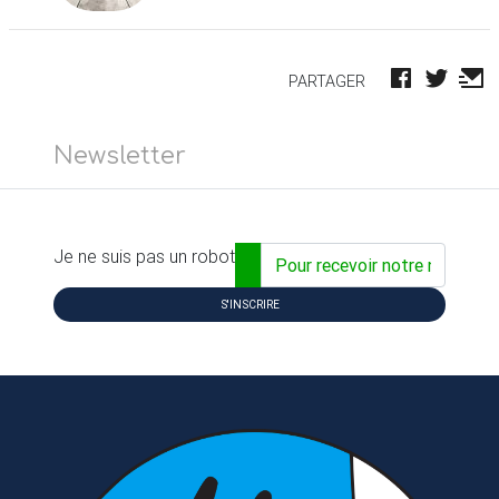
PARTAGER
Newsletter
Adresse email...
Je ne suis pas un robot
S'INSCRIRE