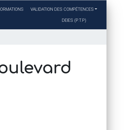
FORMATIONS
VALIDATION DES COMPÉTENCES
DEIES
(
P.T.
P)
Boulevard