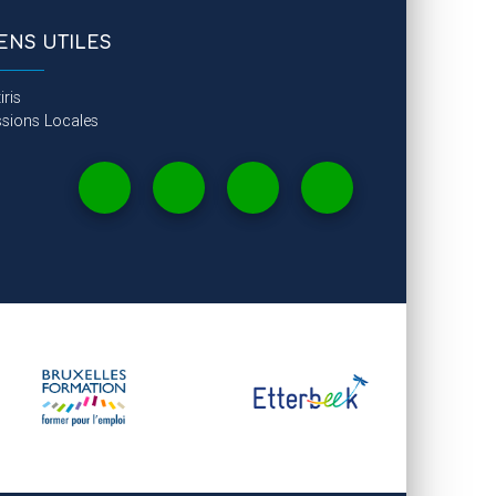
IENS UTILES
iris
ssions Locales