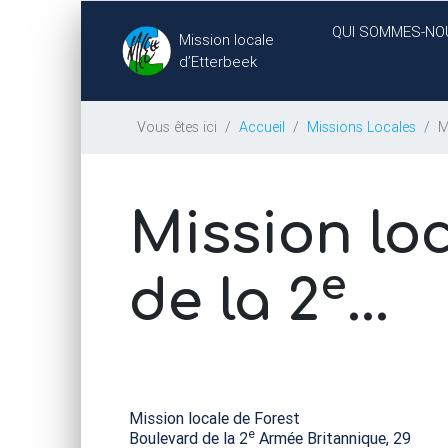
QUI SOMMES-NO
Mission locale
d’Etterbeek
Vous êtes ici
Accueil
Missions Locales
M
Mission lo
e
de la 2
...
Mission locale de Forest
e
Boulevard de la 2
Armée Britannique, 29