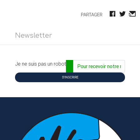
PARTAGER
Newsletter
Adresse email...
Je ne suis pas un robot
S'INSCRIRE