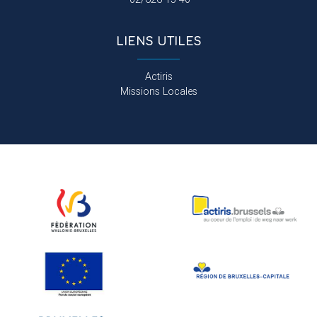
LIENS UTILES
Actiris
Missions Locales