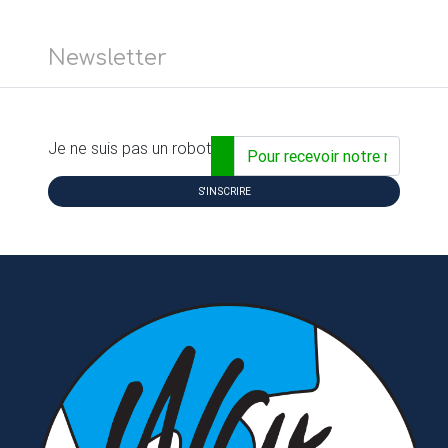
Newsletter
Adresse email...
Je ne suis pas un robot
S'INSCRIRE