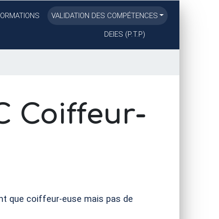
FORMATIONS
VALIDATION DES COMPÉTENCES
DEIES
(
P.T.
P)
C
Coiffeur-
ant que coiffeur-euse mais pas de