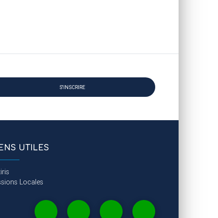
S'INSCRIRE
IENS UTILES
iris
ssions Locales