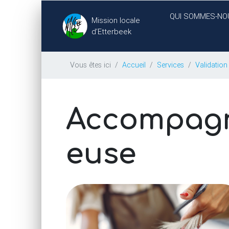
QUI SOMMES-NO
Mission locale
d’Etterbeek
Vous êtes ici
Accueil
Services
Validatio
Accompagn
euse