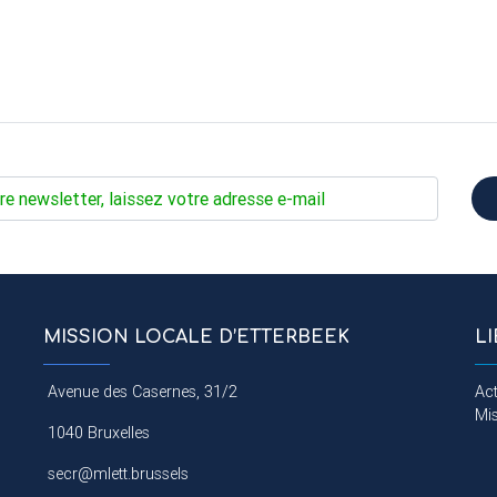
MISSION LOCALE D’ETTERBEEK
L
Avenue des Casernes, 31/2
Act
Mi
1040 Bruxelles
secr@mlett.brussels