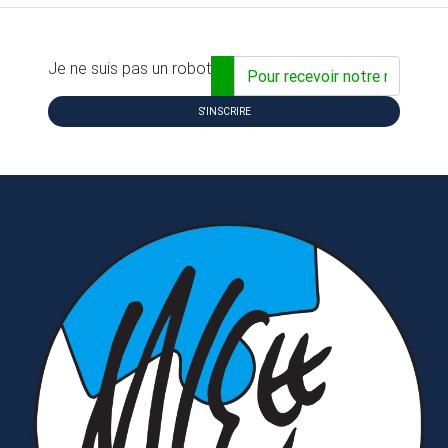
Adresse email...
Je ne suis pas un robot
S'INSCRIRE