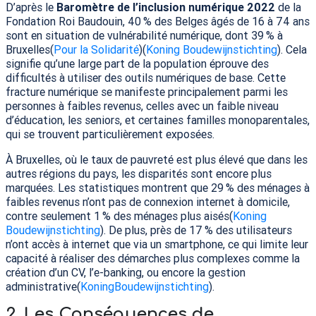
D’après le
Baromètre de l’inclusion numérique 2022
de la
Fondation Roi Baudouin, 40
% des Belges âgés de 16 à 74 ans
sont en situation de vulnérabilité numérique, dont 39
% à
Bruxelles​(
Pour la Solidarité
)​(
Koning Boudewijnstichting
). Cela
signifie qu’une large part de la population éprouve des
difficultés à utiliser des outils numériques de base. Cette
fracture numérique se manifeste principalement parmi les
personnes à faibles revenus, celles avec un faible niveau
d’éducation, les seniors, et certaines familles monoparentales,
qui se trouvent particulièrement exposées.
À Bruxelles, où le taux de pauvreté est plus élevé que dans les
autres régions du pays, les disparités sont encore plus
marquées. Les statistiques montrent que 29
% des ménages à
faibles revenus n’ont pas de connexion internet à domicile,
contre seulement 1
% des ménages plus aisés​(
Koning
Boudewijnstichting
). De plus, près de 17
% des utilisateurs
n’ont accès à internet que via un smartphone, ce qui limite leur
capacité à réaliser des démarches plus complexes comme la
création d’un
CV
, l’e-banking, ou encore la gestion
administrative​(
KoningBoudewijnstichting
).
2.
Les Conséquences de