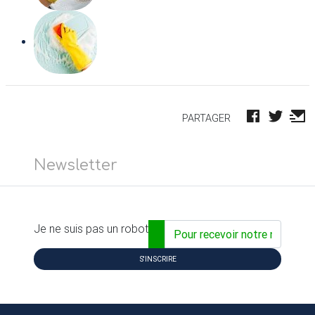
PARTAGER
Newsletter
Adresse email...
Je ne suis pas un robot
S'INSCRIRE