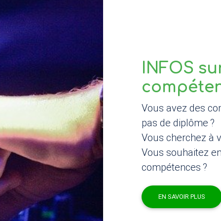
INFOS
sur
compéten
Vous avez des co
pas de diplôme
?
Vous cherchez à 
Vous souhaitez en 
compétences
?
EN SAVOIR PLUS