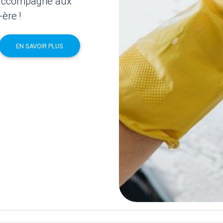
s accompagne aux
-ère
!
EN SAVOIR PLUS