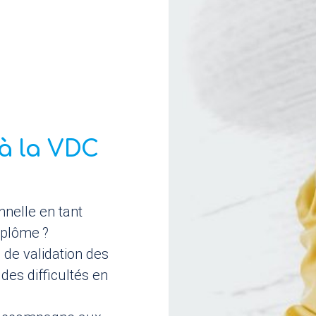
à la
VDC
nnelle en tant
iplôme
?
de validation des
es difficultés en