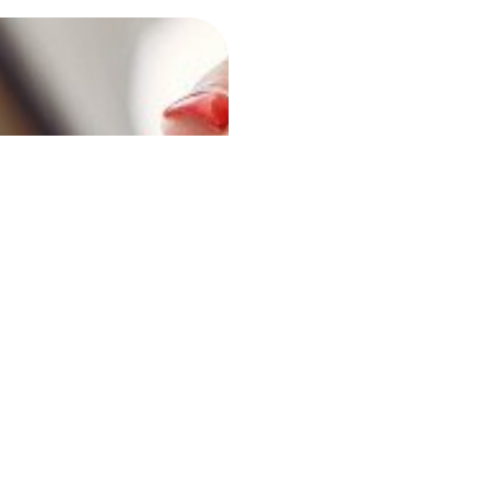
Accompa
Coiffeur-
Vous avez de l’exp
que coiffeur-euse